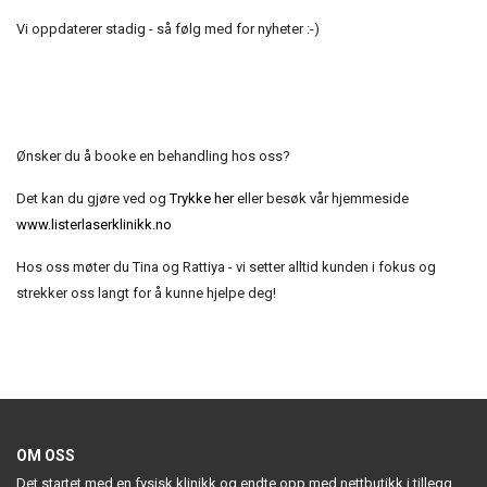
Vi oppdaterer stadig - så følg med for nyheter :-)
Ønsker du å booke en behandling hos oss?
Det kan du gjøre ved og
Trykke her
eller besøk vår hjemmeside
www.listerlaserklinikk.no
Hos oss møter du Tina og Rattiya - vi setter alltid kunden i fokus og
strekker oss langt for å kunne hjelpe deg!
OM OSS
Det startet med en fysisk klinikk og endte opp med nettbutikk i tillegg,