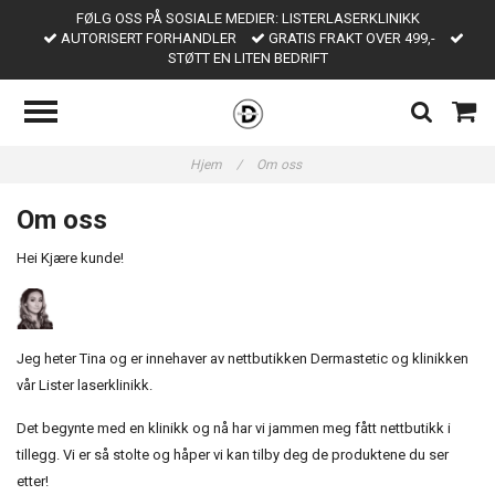
FØLG OSS PÅ SOSIALE MEDIER: LISTERLASERKLINIKK
AUTORISERT FORHANDLER
GRATIS FRAKT OVER 499,-
STØTT EN LITEN BEDRIFT
Hjem
/
Om oss
Om oss
Hei Kjære kunde!
Jeg heter Tina og er innehaver av nettbutikken Dermastetic og klinikken
vår Lister laserklinikk.
Det begynte med en klinikk og nå har vi jammen meg fått nettbutikk i
tillegg. Vi er så stolte og håper vi kan tilby deg de produktene du ser
etter!