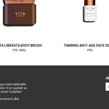
TA LIBERATA BODY BRUSH
TANNING ANTI-AGE FACE 
159,-
229,-
499,-
A
 opp med nettbutikk
ukter. Vi er opptatt av
t innen hudpleie.
e time til våre