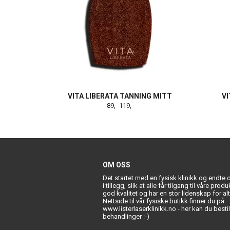
VITA LIBERATA TANNING MITT
VI
89,-
119,-
OM OSS
Det startet med en fysisk klinikk og endte
i tillegg, slik at alle får tilgang til våre prod
god kvalitet og har en stor lidenskap for al
Nettside til vår fysiske butikk finner du på
www.listerlaserklinikk.no - her kan du bestill
behandlinger :-)