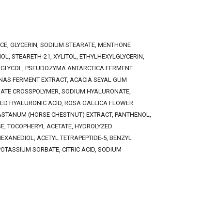
CE, GLYCERIN, SODIUM STEARATE, MENTHONE
OL, STEARETH-21, XYLITOL, ETHYLHEXYLGLYCERIN,
DIGLYCOL, PSEUDOZYMA ANTARCTICA FERMENT
AS FERMENT EXTRACT, ACACIA SEYAL GUM
ATE CROSSPOLYMER, SODIUM HYALURONATE,
ZED HYALURONIC ACID, ROSA GALLICA FLOWER
ASTANUM (HORSE CHESTNUT) EXTRACT, PANTHENOL,
E, TOCOPHERYL ACETATE, HYDROLYZED
EXANEDIOL, ACETYL TETRAPEPTIDE-5, BENZYL
OTASSIUM SORBATE, CITRIC ACID, SODIUM