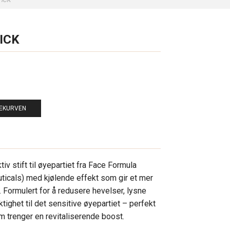
TICK
ICK
LEKURVEN
iv stift til øyepartiet fra Face Formula
uticals) med kjølende effekt som gir et mer
i. Formulert for å redusere hevelser, lysne
ktighet til det sensitive øyepartiet – perfekt
m trenger en revitaliserende boost.