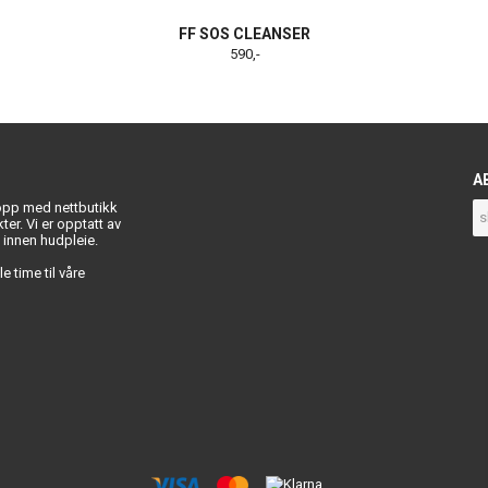
FF SOS CLEANSER
590,-
A
 opp med nettbutikk
ukter. Vi er opptatt av
t innen hudpleie.
e time til våre