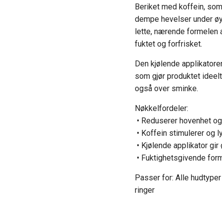
Beriket med koffein, som 
dempe hevelser under øy
lette, nærende formelen a
fuktet og forfrisket.
Den kjølende applikatoren
som gjør produktet idee
også over sminke.
Nøkkelfordeler:
• Reduserer hovenhet og
• Koffein stimulerer og l
• Kjølende applikator gir
• Fuktighetsgivende form
Passer for: Alle hudtyper
ringer