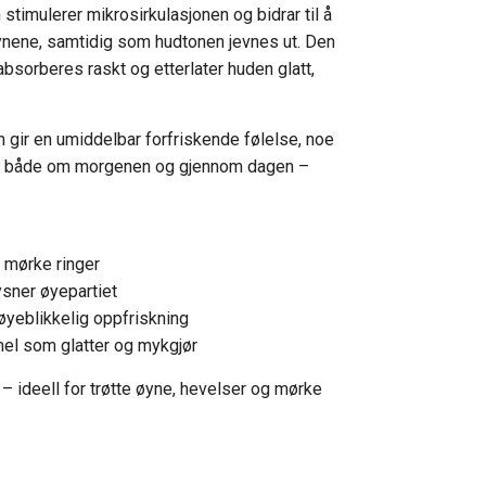
stimulerer mikrosirkulasjonen og bidrar til å
nene, samtidig som hudtonen jevnes ut. Den
bsorberes raskt og etterlater huden glatt,
 gir en umiddelbar forfriskende følelse, noe
lt både om morgenen og gjennom dagen –
 mørke ringer
ysner øyepartiet
 øyeblikkelig oppfriskning
el som glatter og mykgjør
 – ideell for trøtte øyne, hevelser og mørke