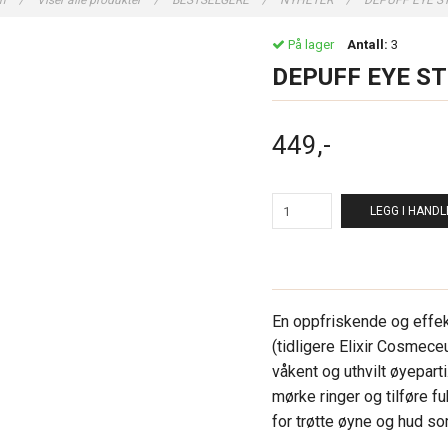
em
/
Viser alle produkter
/
BESTSELGERE
/
NYHETER
/
DEPUFF EYE S
På lager
Antall:
3
DEPUFF EYE ST
449,-
LEGG I HAND
En oppfriskende og effekt
(tidligere Elixir Cosmece
våkent og uthvilt øyepart
mørke ringer og tilføre fu
for trøtte øyne og hud so