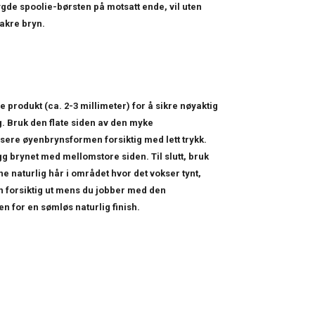
gde spoolie-børsten på motsatt ende, vil uten
akre bryn.
produkt (ca. 2-3 millimeter) for å sikre nøyaktig
g. Bruk den flate siden av den myke
ssere øyenbrynsformen forsiktig med lett trykk.
gg brynet med mellomstore siden. Til slutt, bruk
gne naturlig hår i området hvor det vokser tynt,
on forsiktig ut mens du jobber med den
 for en sømløs naturlig finish.