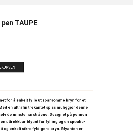
 pen TAUPE
LEKURVEN
t for å enkelt fylle ut sparsomme bryn for et
 Med en ultrafin trekantet spiss muliggjør denne
selv de minste hårstråene. Designet på pennen
n uttrekkbar blyant for fylling og en spoolie-
ett og enkelt sikre fyldigere bryn. Blyanten er