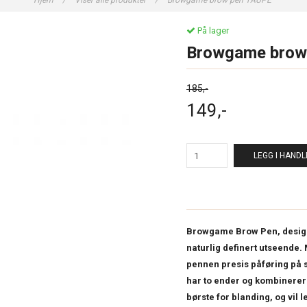
Hjem
/
Viser alle produkter
/
Browgame brow pen TAUPE
På lager
Browgame brow
185,-
149,-
LEGG I HAND
Browgame Brow Pen, designe
naturlig definert utseende.
pennen presis påføring på 
har to ender og kombinerer e
børste for blanding, og vil l