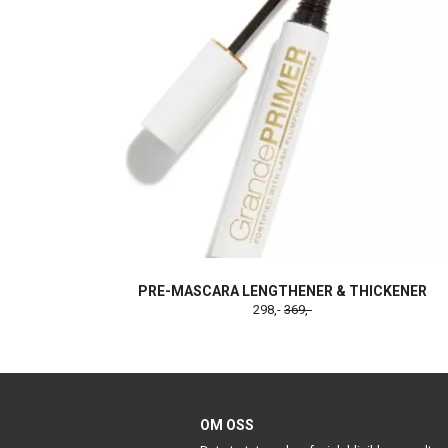
PRE-MASCARA LENGTHENER & THICKENER
298,-
369,-
OM OSS