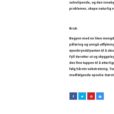
selvslipende, og den inneby
problemer, skape naturlig v
Bruk:
Begynn med en liten mengde 
påføring og unngå utflytnin
øyenbrynsblyanten til å ski
Fyll deretter ut og skyggele
den fine tuppen til å etterli
følg hårets vekstretning. T
medfølgende spoolie-børsten