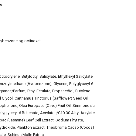
re
oxybenzone og octinoxat
tocrylene, Butyloctyl Salicylate, Ethylhexyl Salicylate
benzoylmethane (Avobenzone), Glycerin, Polyglyceryl-6
rance/Parfum, Ethyl Ferulate, Propanediol, Butylene
l Glycol, Carthamus Tinctorius (Safflower) Seed Oil,
tophenone, Olea Europaea (Olive) Fruit Oil, Simmondsia
olyglyceryl-6 Behenate, Acrylates/C10-30 Alkyl Acrylate
c (Jasmine) Leaf Cell Extract, Sodium Phytate,
ydroxide, Plankton Extract, Theobroma Cacao (Cocoa)
ate, Schinus Molle Extract