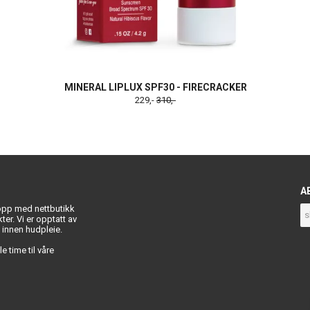
MINERAL LIPLUX SPF30 - FIRECRACKER
229,-
310,-
A
 opp med nettbutikk
ukter. Vi er opptatt av
t innen hudpleie.
e time til våre