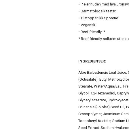
• Pleier huden med hyaluronsy
• Dermatologsik testet
• Tilstopper ikke porene
• Vegansk
• Reef friendly *
* Reef friendly solkrem uten 
INGREDIENSER:
Aloe Barbadensis Leaf Juice, Oc
(Octisalate), Butyl Methoxydi
Stearate, Water/Aqua/Eau, Frag
Glycol, 1,2-Hexanediol, Capryly
Glyceryl Stearate, Hydroxyace
Chinensis (Jojoba) Seed Oil, P
Crosspolymer, Jasminum Samba
Tocopheryl Acetate, Sodium H
Seed Extract, Sodium Hyaluron