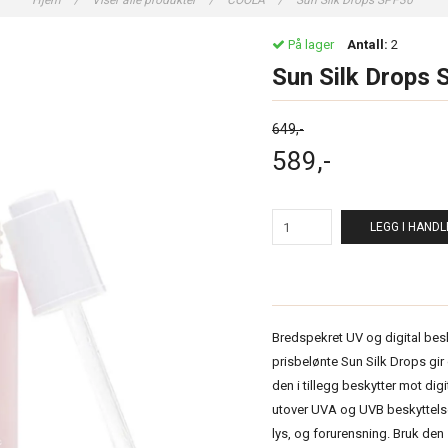
Hjem
/
Viser alle produkter
/
COOLA
/
Sun Silk Drops SPF30
På lager
Antall:
2
Sun Silk Drops
649,-
589,-
LEGG I HAND
Bredspekret UV og digital besk
prisbelønte Sun Silk Drops gi
den i tillegg beskytter mot dig
utover UVA og UVB beskyttelse
lys, og forurensning. Bruk den