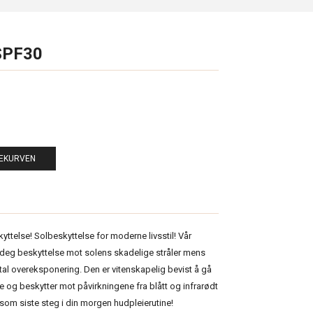
 SPF30
LEKURVEN
yttelse! Solbeskyttelse for moderne livsstil! Vår
r deg beskyttelse mot solens skadelige stråler mens
ital overeksponering. Den er vitenskapelig bevist å gå
 og beskytter mot påvirkningene fra blått og infrarødt
 som siste steg i din morgen hudpleierutine!