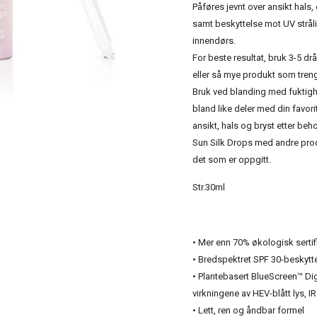
Påføres jevnt over ansikt hals,
samt beskyttelse mot UV strål
innendørs.
For beste resultat, bruk 3-5 dr
eller så mye produkt som tren
Bruk ved blanding med fuktighe
bland like deler med din favori
ansikt, hals og bryst etter be
Sun Silk Drops med andre prod
det som er oppgitt.
Str.30ml
• Mer enn 70% økologisk sertif
• Bredspektret SPF 30-beskytt
• Plantebasert BlueScreen™ Di
virkningene av HEV-blått lys, I
• Lett, ren og åndbar formel