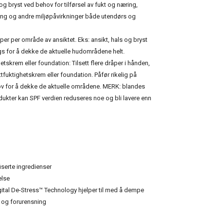
 og bryst ved behov for tilførsel av fukt og næring,
ing og andre miljøpåvirkninger både utendørs og
åper per område av ansiktet. Eks: ansikt, hals og bryst
gs for å dekke de aktuelle hudområdene helt.
tskrem eller foundation: Tilsett flere dråper i hånden,
ttfuktighetskrem eller foundation. Påfør rikelig på
hov for å dekke de aktuelle områdene. MERK: blandes
ukter kan SPF verdien reduseres noe og bli lavere enn
iserte ingredienser
else
gital De-Stress™ Technology hjelper til med å dempe
R og forurensning