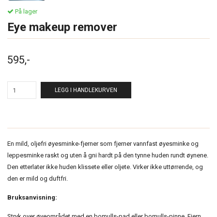
På lager
Eye makeup remover
595,-
LEGG I HANDLEKURVEN
En mild, oljefri øyesminke-fjerner som fjerner vannfast øyesminke og
leppesminke raskt og uten å gni hardt på den tynne huden rundt øynene.
Den etterlater ikke huden klissete eller oljete. Virker ikke uttørrende, og
den er mild og duftfri.
Bruksanvisning:
Stryk over øyeområdet med en bomulls-pad eller bomulls-pinne. Fjern