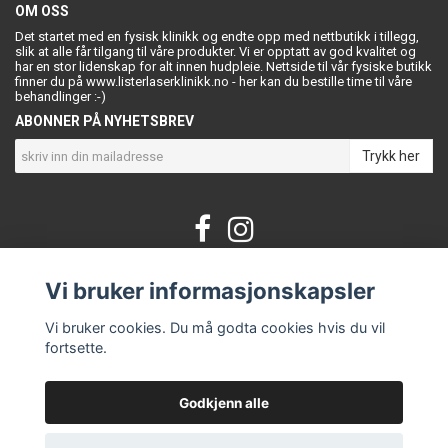
OM OSS
Det startet med en fysisk klinikk og endte opp med nettbutikk i tillegg,
slik at alle får tilgang til våre produkter. Vi er opptatt av god kvalitet og
har en stor lidenskap for alt innen hudpleie. Nettside til vår fysiske butikk
finner du på www.listerlaserklinikk.no - her kan du bestille time til våre
behandlinger :-)
ABONNER PÅ NYHETSBREV
Trykk her
Vi bruker informasjonskapsler
KONTAKT OSS
Om oss
Vi bruker cookies. Du må godta cookies hvis du vil
Kontakt
fortsette.
Vilkår og betingelser
Godkjenn alle