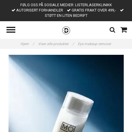
FØLG OSS PÅ SOSIALE MEDIER: LISTERLASERKLINIKK
AUTORISERT FORHANDLER
GRATIS FRAKT OVER 499,-
STØTT EN LITEN BEDRIFT
Hjem
/
Viser alle produkter
/
Eye makeup remover