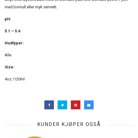
med bomull eller myk serviett.
pH:
5.1 – 5.6
Hudtyper:
Alle
Size:
4oz /120ml
KUNDER KJØPER OGSÅ