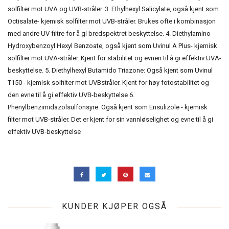
solfilter mot UVA og UVB-stråler. 3. Ethylhexyl Salicylate, også kjent som
Octisalate- kjemisk solfilter mot UVB-stråler. Brukes ofte i kombinasjon
med andre UV-filtre for å gi bredspektret beskyttelse. 4. Diethylamino
Hydroxybenzoyl Hexyl Benzoate, også kjent som Uvinul A Plus- kjemisk
solfilter mot UVA-stråler. Kjent for stabilitet og evnen til å gi effektiv UVA-
beskyttelse. 5. Diethylhexyl Butamido Triazone: Også kjent som Uvinul
T150 - kjemisk solfilter mot UVBstråler. Kjent for høy fotostabilitet og
den evne til å gi effektiv UVB-beskyttelse 6.
Phenylbenzimidazolsulfonsyre: Også kjent som Ensulizole - kjemisk
filter mot UVB-stråler. Det er kjent for sin vannløselighet og evne til å gi
effektiv UVB-beskyttelse
KUNDER KJØPER OGSÅ