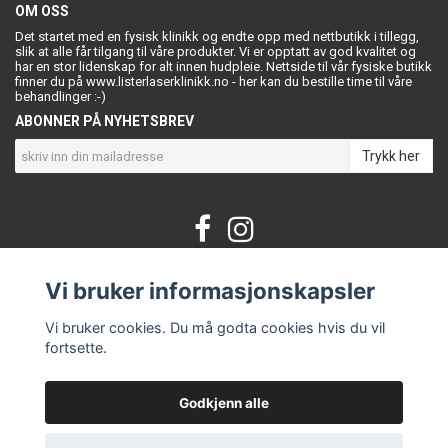
OM OSS
Det startet med en fysisk klinikk og endte opp med nettbutikk i tillegg,
slik at alle får tilgang til våre produkter. Vi er opptatt av god kvalitet og
har en stor lidenskap for alt innen hudpleie. Nettside til vår fysiske butikk
finner du på www.listerlaserklinikk.no - her kan du bestille time til våre
behandlinger :-)
ABONNER PÅ NYHETSBREV
Trykk her
Vi bruker informasjonskapsler
KONTAKT OSS
Om oss
Vi bruker cookies. Du må godta cookies hvis du vil
Kontakt
fortsette.
Vilkår og betingelser
Godkjenn alle