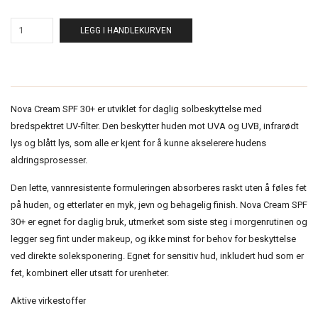
LEGG I HANDLEKURVEN
Nova Cream SPF 30+ er utviklet for daglig solbeskyttelse med
bredspektret UV-filter. Den beskytter huden mot UVA og UVB, infrarødt
lys og blått lys, som alle er kjent for å kunne akselerere hudens
aldringsprosesser.
Den lette, vannresistente formuleringen absorberes raskt uten å føles fet
på huden, og etterlater en myk, jevn og behagelig finish. Nova Cream SPF
30+ er egnet for daglig bruk, utmerket som siste steg i morgenrutinen og
legger seg fint under makeup, og ikke minst for behov for beskyttelse
ved direkte soleksponering. Egnet for sensitiv hud, inkludert hud som er
fet, kombinert eller utsatt for urenheter.
Aktive virkestoffer