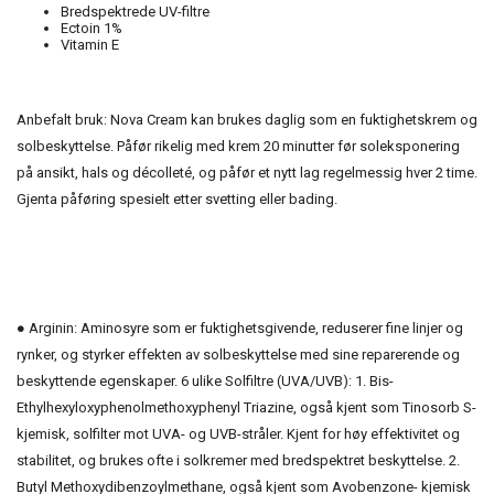
Bredspektrede UV-filtre
Ectoin 1%
Vitamin E
Anbefalt bruk: Nova Cream kan brukes daglig som en fuktighetskrem og
solbeskyttelse. Påfør rikelig med krem 20 minutter før soleksponering
på ansikt, hals og décolleté, og påfør et nytt lag regelmessig hver 2 time.
Gjenta påføring spesielt etter svetting eller bading.
● Arginin: Aminosyre som er fuktighetsgivende, reduserer fine linjer og
rynker, og styrker effekten av solbeskyttelse med sine reparerende og
beskyttende egenskaper. 6 ulike Solfiltre (UVA/UVB): 1. Bis-
Ethylhexyloxyphenolmethoxyphenyl Triazine, også kjent som Tinosorb S-
kjemisk, solfilter mot UVA- og UVB-stråler. Kjent for høy effektivitet og
stabilitet, og brukes ofte i solkremer med bredspektret beskyttelse. 2.
Butyl Methoxydibenzoylmethane, også kjent som Avobenzone- kjemisk