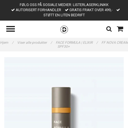
FØLG OSS PÅ SOSIALE MEDIER: LISTERLASERKLINIKK
AUTORISERT FORHANDLER
GRATIS FRAKT OVER 499,-
STØTT EN LITEN BEDRIFT
Hjem
/
Viser alle produkter
/
FACE FORMULA | ELIXIR
/
FF NOVA CREAM
SPF30+