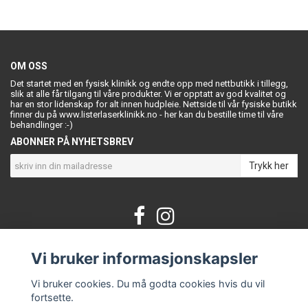
OM OSS
Det startet med en fysisk klinikk og endte opp med nettbutikk i tillegg,
slik at alle får tilgang til våre produkter. Vi er opptatt av god kvalitet og
har en stor lidenskap for alt innen hudpleie. Nettside til vår fysiske butikk
finner du på www.listerlaserklinikk.no - her kan du bestille time til våre
behandlinger :-)
ABONNER PÅ NYHETSBREV
Trykk her
Vi bruker informasjonskapsler
KONTAKT OSS
Om oss
Vi bruker cookies. Du må godta cookies hvis du vil
Kontakt
fortsette.
Vilkår og betingelser