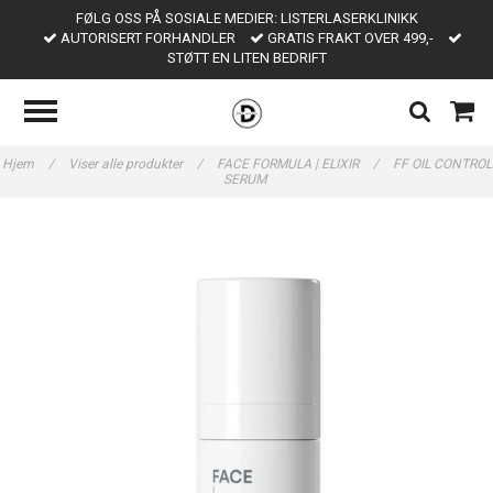
FØLG OSS PÅ SOSIALE MEDIER: LISTERLASERKLINIKK
AUTORISERT FORHANDLER
GRATIS FRAKT OVER 499,-
STØTT EN LITEN BEDRIFT
Hjem
/
Viser alle produkter
/
FACE FORMULA | ELIXIR
/
FF OIL CONTROL
SERUM