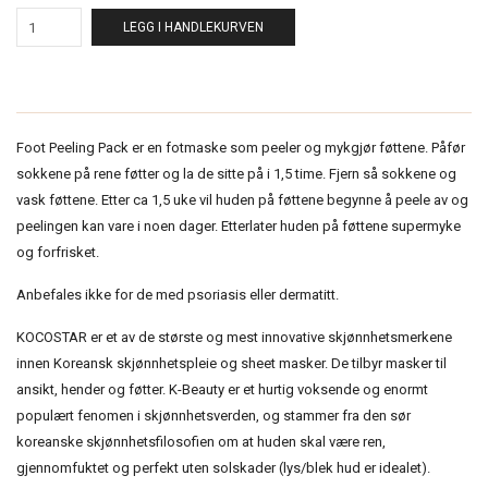
LEGG I HANDLEKURVEN
Foot Peeling Pack er en fotmaske som peeler og mykgjør føttene. Påfør
sokkene på rene føtter og la de sitte på i 1,5 time. Fjern så sokkene og
vask føttene. Etter ca 1,5 uke vil huden på føttene begynne å peele av og
peelingen kan vare i noen dager. Etterlater huden på føttene supermyke
og forfrisket.
Anbefales ikke for de med psoriasis eller dermatitt.
KOCOSTAR er et av de største og mest innovative skjønnhetsmerkene
innen Koreansk skjønnhetspleie og sheet masker. De tilbyr masker til
ansikt, hender og føtter. K-Beauty er et hurtig voksende og enormt
populært fenomen i skjønnhetsverden, og stammer fra den sør
koreanske skjønnhetsfilosofien om at huden skal være ren,
gjennomfuktet og perfekt uten solskader (lys/blek hud er idealet).