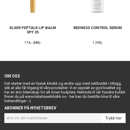
ELIXIR PEPTALK LIP BALM
REDNESS CONTROL SERUM
SPF 25
174,-
249,-
1 290,-
OM OSS
Det startet med en fysisk klinikk og endte opp med nettbutikk i tillegg,
slik at alle får tilgang til våre produkter. Vi er opptatt av god kvalitet og
har en stor lidenskap for alt innen hudpleie. Nettside til vår fysiske butikk
finner du på www.listerlaserklinikk.no - her kan du bestille time til våre
behandlinger :-)
ABONNER PÅ NYHETSBREV
Trykk her