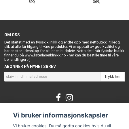
890,-
369,-
OM OSS
Det startet med en fysisk klinikk og endte opp med nettbutikk i tillegg,
slik at alle får tilgang til våre produkter. Vi er opptatt av god kvalitet og
har en stor lidenskap for alt innen hudpleie. Nettside til vår fysiske butikk
finner du på www.listerlaserklinikk.no - her kan du bestille time til våre
behandlinger :-)
ABONNER PÅ NYHETSBREV
Trykk her
Vi bruker informasjonskapsler
KONTAKT OSS
Om oss
Vi bruker cookies. Du må godta cookies hvis du vil