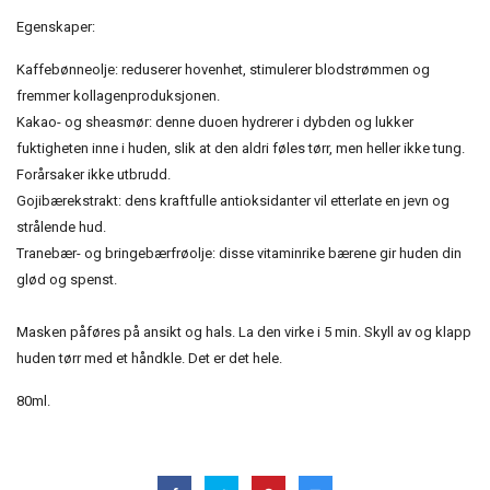
Egenskaper:
Kaffebønneolje: reduserer hovenhet, stimulerer blodstrømmen og
fremmer kollagenproduksjonen.
Kakao- og sheasmør: denne duoen hydrerer i dybden og lukker
fuktigheten inne i huden, slik at den aldri føles tørr, men heller ikke tung.
Forårsaker ikke utbrudd.
Gojibærekstrakt: dens kraftfulle antioksidanter vil etterlate en jevn og
strålende hud.
Tranebær- og bringebærfrøolje: disse vitaminrike bærene gir huden din
glød og spenst.
Masken påføres på ansikt og hals. La den virke i 5 min. Skyll av og klapp
huden tørr med et håndkle. Det er det hele.
80ml.