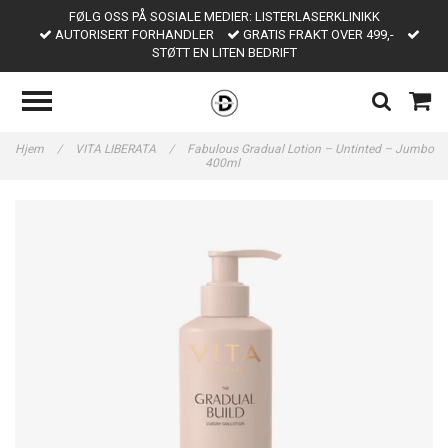
FØLG OSS PÅ SOSIALE MEDIER: LISTERLASERKLINIKK
AUTORISERT FORHANDLER
GRATIS FRAKT OVER 499,-
STØTT EN LITEN BEDRIFT
Hjem
/
VITA LIBERATA
/
Fabulous Gradual Lotion – Untinted – Jumbo
400ml