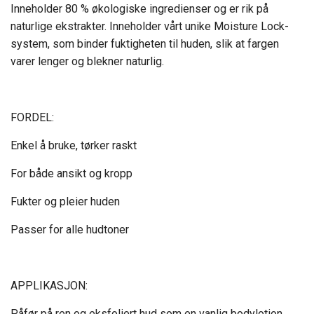
Inneholder 80 % økologiske ingredienser og er rik på
naturlige ekstrakter. Inneholder vårt unike Moisture Lock-
system, som binder fuktigheten til huden, slik at fargen
varer lenger og blekner naturlig.
FORDEL:
Enkel å bruke, tørker raskt
For både ansikt og kropp
Fukter og pleier huden
Passer for alle hudtoner
APPLIKASJON:
Påfør på ren og eksfoliert hud som en vanlig bodylotion.