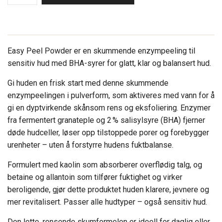
Easy Peel Powder er en skummende enzympeeling til
sensitiv hud med BHA-syrer for glatt, klar og balansert hud.
Gi huden en frisk start med denne skummende
enzympeelingen i pulverform, som aktiveres med vann for å
gi en dyptvirkende skånsom rens og eksfoliering. Enzymer
fra fermentert granateple og 2 % salisylsyre (BHA) fjerner
døde hudceller, løser opp tilstoppede porer og forebygger
urenheter – uten å forstyrre hudens fuktbalanse.
Formulert med kaolin som absorberer overflødig talg, og
betaine og allantoin som tilfører fuktighet og virker
beroligende, gjør dette produktet huden klarere, jevnere og
mer revitalisert. Passer alle hudtyper – også sensitiv hud.
Den lette, rensende skumformelen er ideell for daglig eller