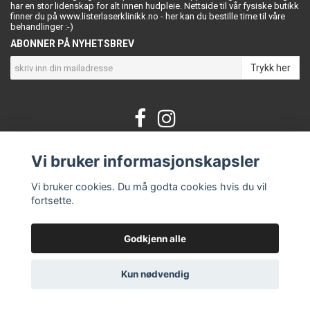
har en stor lidenskap for alt innen hudpleie. Nettside til vår fysiske butikk
finner du på www.listerlaserklinikk.no - her kan du bestille time til våre
behandlinger :-)
ABONNER PÅ NYHETSBREV
Trykk her
Vi bruker informasjonskapsler
KONTAKT OSS
Om oss
Vi bruker cookies. Du må godta cookies hvis du vil
Kontakt
fortsette.
Vilkår og betingelser
Godkjenn alle
© Copyright DERMASTETIC
Kun nødvendig
Powered by Quickbutik