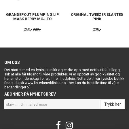
GRANDEPOUT PLUMPING LIP
ORIGINAL TWEEZER SLANTED
MASK BERRY MOJITO
PINK
260,-
329,-
238,-
OM OSS
Det startet med en fysisk klinikk og endte opp med nettbutikk i tillegg,
slik at alle får tilgang til våre produkter. Vi er opptatt av god kvalitet og
har en stor lidenskap for alt innen hudpleie. Nettside til vår fysiske butikk
finner du på www.listerlaserklinikk.no - her kan du bestille time til våre
behandlinger :-)
ABONNER PÅ NYHETSBREV
Trykk her