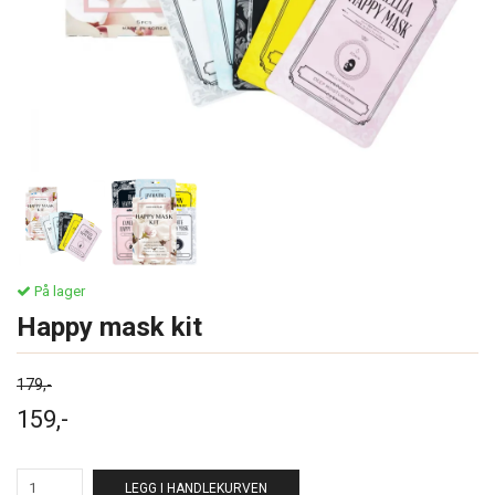
På lager
Happy mask kit
179,-
159,-
LEGG I HANDLEKURVEN