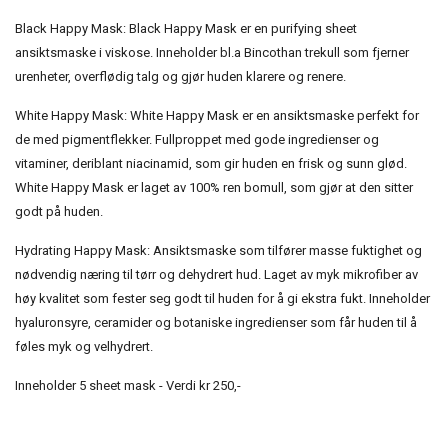
Black Happy Mask: Black Happy Mask er en purifying sheet
ansiktsmaske i viskose. Inneholder bl.a Bincothan trekull som fjerner
urenheter, overflødig talg og gjør huden klarere og renere.
White Happy Mask: White Happy Mask er en ansiktsmaske perfekt for
de med pigmentflekker. Fullproppet med gode ingredienser og
vitaminer, deriblant niacinamid, som gir huden en frisk og sunn glød.
White Happy Mask er laget av 100% ren bomull, som gjør at den sitter
godt på huden.
Hydrating Happy Mask: Ansiktsmaske som tilfører masse fuktighet og
nødvendig næring til tørr og dehydrert hud. Laget av myk mikrofiber av
høy kvalitet som fester seg godt til huden for å gi ekstra fukt. Inneholder
hyaluronsyre, ceramider og botaniske ingredienser som får huden til å
føles myk og velhydrert.
Inneholder 5 sheet mask - Verdi kr 250,-