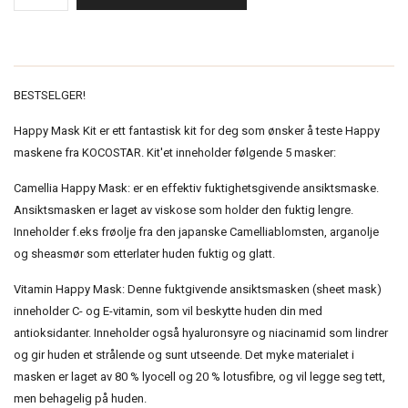
BESTSELGER!
Happy Mask Kit er ett fantastisk kit for deg som ønsker å teste Happy
maskene fra KOCOSTAR. Kit'et inneholder følgende 5 masker:
Camellia Happy Mask: er en effektiv fuktighetsgivende ansiktsmaske.
Ansiktsmasken er laget av viskose som holder den fuktig lengre.
Inneholder f.eks frøolje fra den japanske Camelliablomsten, arganolje
og sheasmør som etterlater huden fuktig og glatt.
Vitamin Happy Mask: Denne fuktgivende ansiktsmasken (sheet mask)
inneholder C- og E-vitamin, som vil beskytte huden din med
antioksidanter. Inneholder også hyaluronsyre og niacinamid som lindrer
og gir huden et strålende og sunt utseende. Det myke materialet i
masken er laget av 80 % lyocell og 20 % lotusfibre, og vil legge seg tett,
men behagelig på huden.